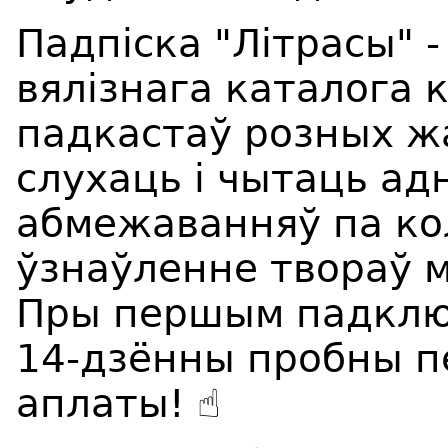
Падпіска "Літрасы" -
вялізнага каталога к
падкастаў розных ж
слухаць і чытаць ад
абмежаванняў па ко
ўзнаўленне твораў 
Пры першым падклю
14-дзённы пробны п
аплаты! ☝️