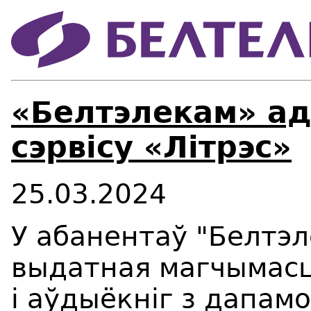
«Белтэлекам» ад
сэрвісу «Літрэс»
25.03.2024
У абанентаў "Белтэл
выдатная магчымасць
і аўдыёкніг з дапамо