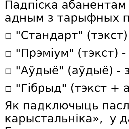
Падпіска абанентам 
адным з тарыфных п
▫️ "Стандарт" (тэкст)
▫️ "Прэміум" (тэкст) -
▫️ "Аўдыё" (аўдыё) - 
▫️ "Гібрыд" (тэкст + 
Як падключыць пасл
карыстальніка», у 