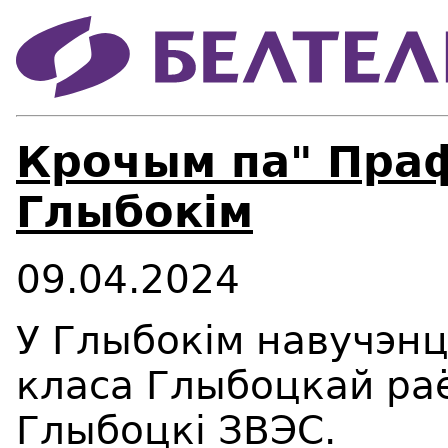
Крочым па" Пра
Глыбокім
09.04.2024
У Глыбокім навучэнц
класа Глыбоцкай раё
Глыбоцкі ЗВЭС.