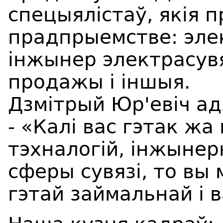
спецыялістаў, якія 
прадпрыемстве: элек
інжынер электрасувя
продажы і іншыя.
Дзмітрый Юр'евіч ад
- «Калі вас гэтак жа 
тэхналогій, інжынер
сферы сувязі, то вы
гэтай займальнай і 