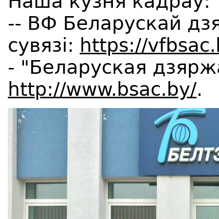
Наша кузня кадраў:
-- ВФ Беларускай дз
сувязі:
https://vfbsac.
- "Беларуская дзяржа
http://www.bsac.by/
.