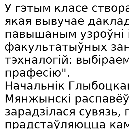
У гэтым класе створ
якая вывучае даклад
павышаным узроўні і
факультатыўных заня
тэхналогій: выбіра
прафесію".
Начальнік Глыбоцка
Мянжынскі распавёў 
зарадзілася сувязь, п
прадстаўляюцца кам