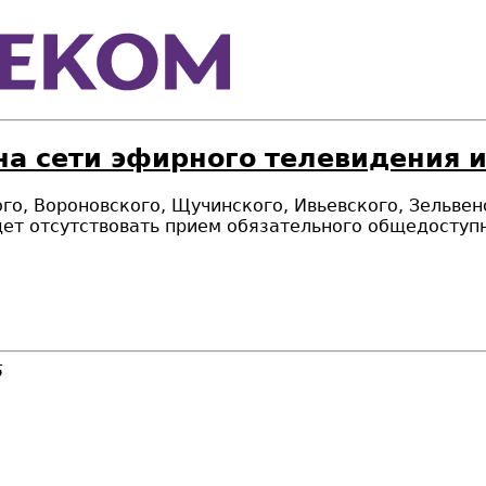
на сети эфирного телевидения 
кого, Вороновского, Щучинского, Ивьевского, Зельве
дет отсутствовать прием обязательного общедоступ
5