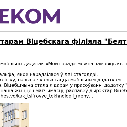
ктарам Віцебскага філіяла "Белт
мабільны дадатак «Мой горад» можна замовіць квіткі 
альфа, якое нарадзілася ў ХХІ стагоддзі.
іклініку, пачынае карыстацца мабільным дадаткам.
е, Віцебшчына стала лідарам у прасоўванні дадатку 
ць наша жыццё і магчымасці, распавёў дырэктар Віце
hchestvo/kak_tsifrovye_tekhnologii_meny…