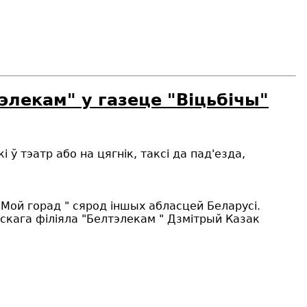
элекам" у газеце "Віцьбічы"
ў тэатр або на цягнік, таксі да пад'езда,
"Мой горад " сярод іншых абласцей Беларусі.
бскага філіяла "Белтэлекам " Дзмітрый Казак