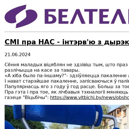
СМІ пра НАС - інтэрв'ю з дырэ
21.06.2024
Сёння маладых віцяблян не здзівіш тым, што праз 
разлічыцца на касе за тавары.
«А хіба было па-іншаму?"- здзіўляецца пакаленне 
І нават старэйшае пакаленне, запісваючыся ў пал
Папулярнасць яго з году ў год расце. Больш за то
Пра гэта і пра тое, як лічбавыя тэхналогіі мяняю
газеце "Віцьбічы":
https://www.vitbichi.by/news/obs