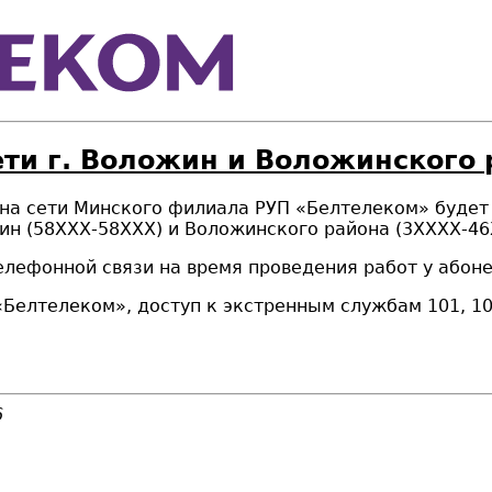
ети г. Воложин и Воложинского 
и на сети Минского филиала РУП «Белтелеком» буд
ин (58ХХХ-58ХХХ) и Воложинского
района
(3ХХХХ-46
лефонной связи на время проведения работ у абон
елтелеком», доступ к экстренным службам 101, 102
6