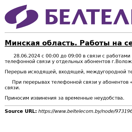
Минская область. Работы на с
28
.
06
.20
24
с 0
0
:00 до
09
:00 в связи с работам
телефонной связи у отдельных абонентов
г.Волож
Перерыв исходящей, входящей, междугородной те
При перерывах телефонной связи у абонентов «Б
связи.
Приносим извинения за временные неудобства.
Source URL:
https://www.beltelecom.by/node/97319