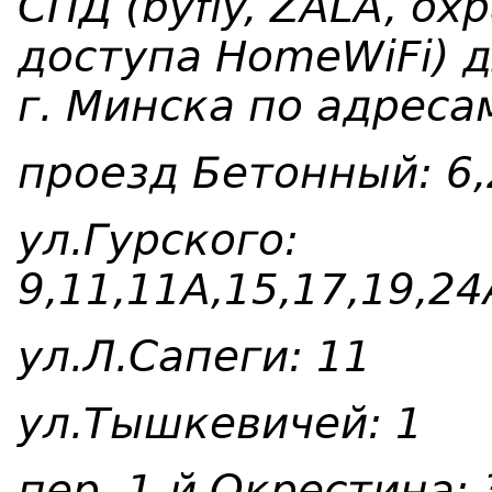
СПД (byfly, ZALA, ох
доступа HomeWiFi) 
г. Минска по адреса
проезд Бетонный: 6,
ул.Гурского:
9,11,11А,15,17,19,24
ул.Л.Сапеги: 11
ул.Тышкевичей: 1
пер. 1-й Окрестина: 