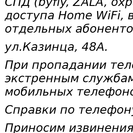
СПД (byfly, ZALA, ох
доступа Home WiFi, 
отдельных абонентов
ул.Казинца, 48А.
При пропадании тел
экстренным служба
мобильных телефоно
Справки по телефо
Приносим извинения