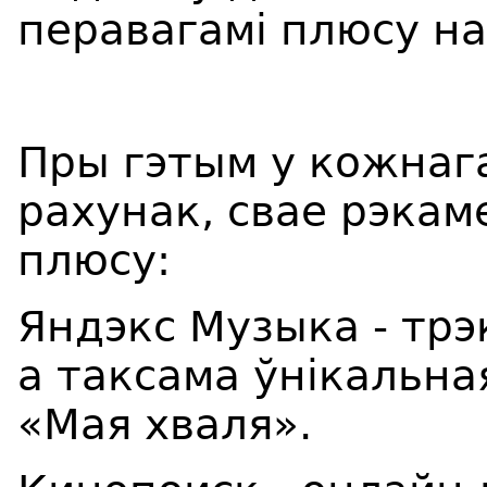
перавагамі плюсу на
Пры гэтым у кожнага
рахунак, свае рэкам
плюсу:
Яндэкс Музыка - трэк
а таксама ўнікальна
«Мая хваля».