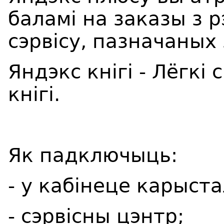
баламі на заказы з 
сэрвісу, пазначаных
Яндэкс кнігі - Лёгкі
кнігі.
Як падключыць:
- у кабінеце карыста
- сэрвісны цэнтр;