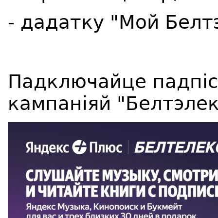
- дадатку "Мой Белт
Падключайце падпіс
кампаніяй "Белтэлек