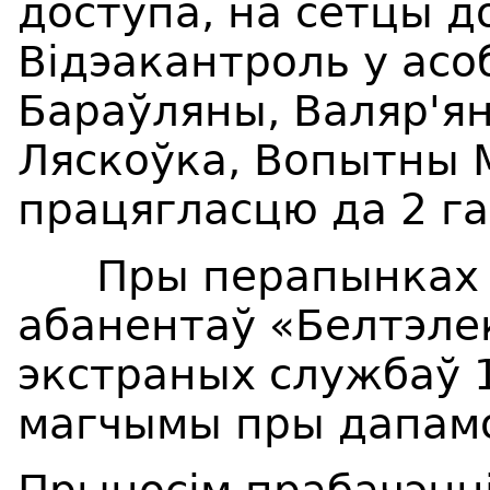
доступа, на сетцы д
В
i
дэакантроль у асо
Бараўляны
, Валяр'я
Ляскоўка,
Во
пытны 
працягласцю да 2 г
Пры перапынках тэ
абанентаў «Белтэле
экстраных службаў 1
магчымы пры дапамоз