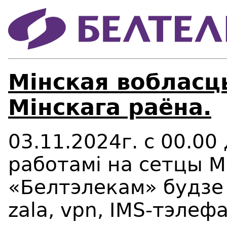
Мінская вобласц
Мінскага раёна.
03.11.2024г
. c 00.00
работамі на сетцы М
«Белтэлекам» будзе 
zala, vpn, IMS-тэлеф