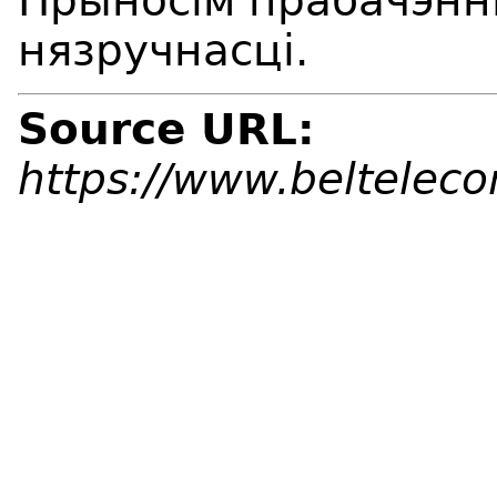
Прыносім прабачэнні
нязручнасці.
Source URL:
https://www.beltelec