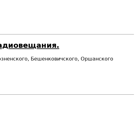
радиовещания.
иозненского, Бешенковичского, Оршанского