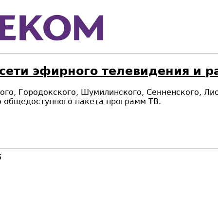
 сети эфирного телевидения и 
ского, Городокского, Шумилинского, Сенненского, Л
о общедоступного пакета программ ТВ.
6