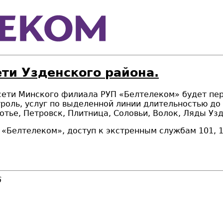
ети Узденского района.
а сети Минского филиала РУП «Белтелеком» будет пере
роль, услуг по выделенной линии длительностью до 3
отье, Петровск, Плитница, Соловьи, Волок, Ляды Уз
елтелеком», доступ к экстренным службам 101, 10
6