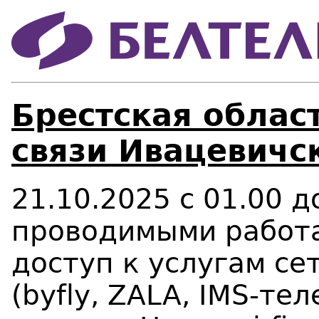
Брестская област
связи Ивацевичс
21.10.2025 с 01.00 до
проводимыми работа
доступ к услугам се
(
b
y
f
ly, Z
ALA
, IMS-тел