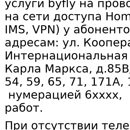
услуги byfly на про
на сети доступа Hom
IMS,
VPN
) у абонент
адресам: ул. Коопера
Интернациональная 1,
Карла Маркса, д.85В/
54, 59, 65, 71, 171А,
нумерацией 6хххх, 
работ.
При отсутствии тел