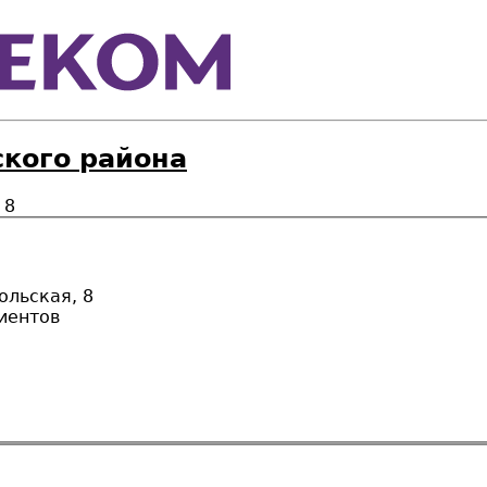
кого района
 8
льская, 8
иентов