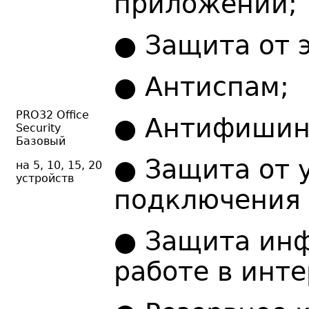
приложений;
● Защита от 
● Антиспам;
PRO32 Office
● Антифишинг
Security
Базовый
● Защита от 
на 5, 10, 15, 20
устройств
подключения 
● Защита ин
работе в инте