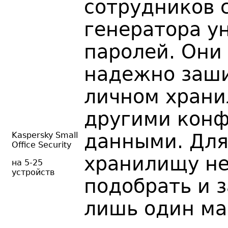
сотрудников 
генератора у
паролей. Они 
надежно заш
личном храни
другими кон
Kaspersky Small
данными. Для
Office Security
хранилищу н
на 5-25
устройств
подобрать и 
лишь один ма