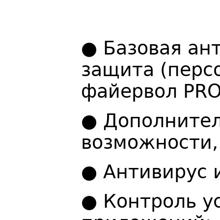
● Базовая ан
защита (перс
файервол PRO3
● Дополните
возможности, 
● Антивирус 
● Контроль у