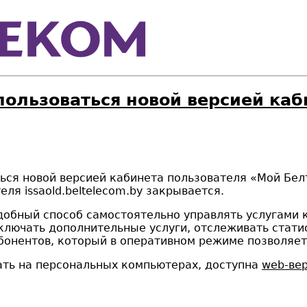
ользоваться новой версией каб
ься новой версией кабинета пользователя «Мой Бел
ля issaold.beltelecom.by закрывается.
добный способ самостоятельно управлять услугами 
ключать дополнительные услуги, отслеживать статис
бонентов, который в оперативном режиме позволяе
ать на персональных компьютерах, доступна
web-ве