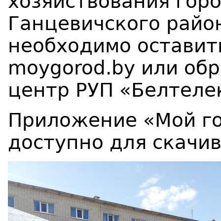
хозяйствования гор
Ганцевичского район
необходимо оставить
moygorod.by или обр
центр РУП «Белтелек
Приложение «Мой го
доступно для скачива