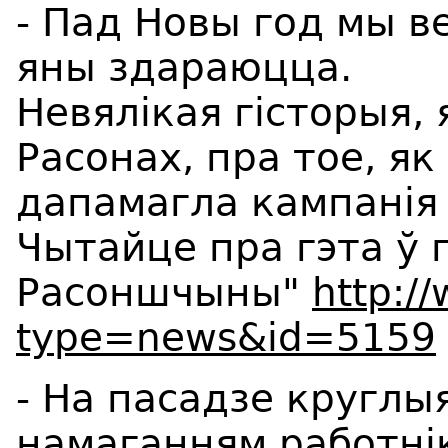
- Пад Новы год мы в
яны здараюцца.
Невялікая гісторыя,
Расонах, пра тое, я
дапамагла кампанія
Чытайце пра гэта ў 
Расоншчыны"
http:/
type=news&id=5159
- На пасадзе круглыя
намаганням работнік