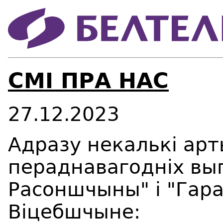
СМІ ПРА НАС
27.12.2023
Адразу некалькі ар
пераднавагодніх вы
Расоншчыны" і "Гара
Віцебшчыне: