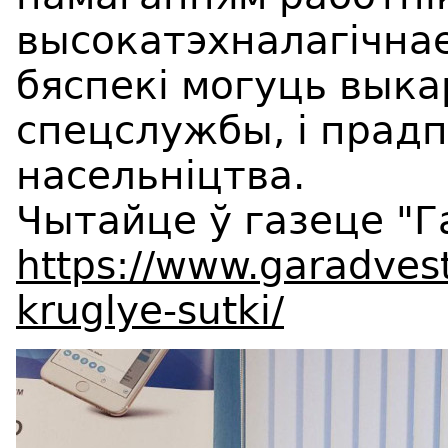
высокатэхналагічна
бяспекі могуць выка
спецслужбы, і прадп
насельніцтва.
Чытайце ў газеце "Г
https://www.garadves
kruglye-sutki/