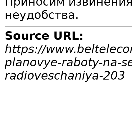
Приносим извинения
неудобства.
Source URL:
https://www.beltelec
planovye-raboty-na-set
radioveschaniya-203