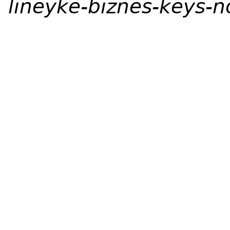
lineyke-biznes-keys-n