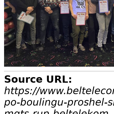
Source URL:
https://www.belteleco
po-boulingu-proshel-sr
mgts-rup-beltelekom