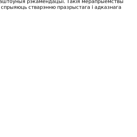
 каштоўныя рэкамендацыі. Такія мерапрыемствы
спрыяюць стварэнню празрыстага і адказнага