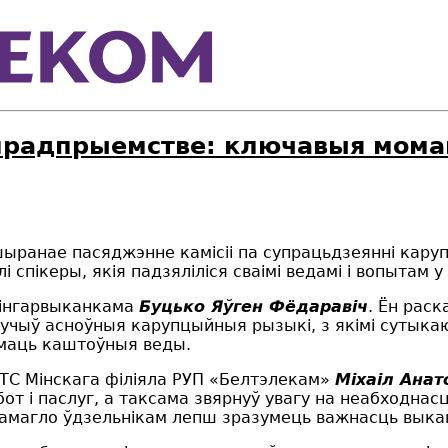
прадпрыемстве: ключавыя моман
шыранае пасяджэнне камісіі па супрацьдзеянні кару
спікеры, якія падзяліліся сваімі ведамі і вопытам
Мінгарвыканкама
Буцько Яўген Фёдаравіч
. Ён рас
учыў асноўныя карупцыйныя рызыкі, з якімі сутыка
ымаць каштоўныя веды.
ТС Мінскага філіяла РУП «Белтэлекам»
Міхаіл Анат
от і паслуг, а таксама звярнуў увагу на неабходна
памагло ўдзельнікам лепш зразумець важнасць выка