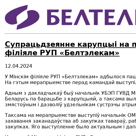
Супрацьдзеянне карупцыі на 
філіяле РУП «Белтэлекам»
12.04.2024
У Мінскім філіяле РУП «Белтэлекам» адбылося па
На гэтым мерапрыемстве перад камандай выступілі 
Адным з дакладчыкаў быў начальнік УБЭП ГУВД 
Беларусь па барацьбе з карупцыяй, а таксама выл
змястоўным і дазволіў удзельнікам сустрэчы атр
Таксама на мерапрыемстве выступіў начальнік ОМ
захавання заканадаўства аб закупках тавараў, раб
закупках. Яго выступленне было актуальным і да