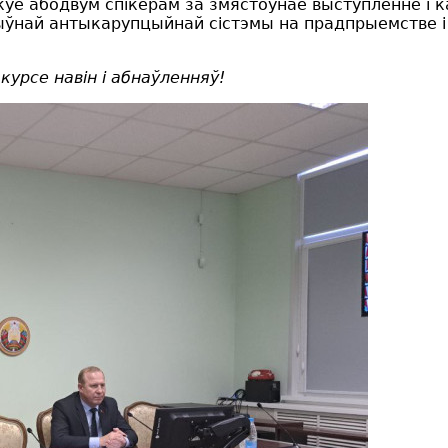
куе абодвум спікерам за змястоўнае выступленне і
ўнай антыкарупцыйнай сістэмы на прадпрыемстве і 
 курсе навін і абнаўленняў!