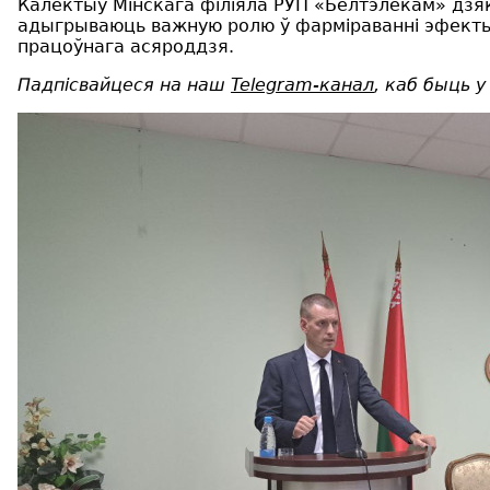
Калектыў Мінскага філіяла РУП «Белтэлекам» дзя
адыгрываюць важную ролю ў фарміраванні эфекты
працоўнага асяроддзя.
Падпісвайцеся на наш
Telegram-канал
, каб быць у