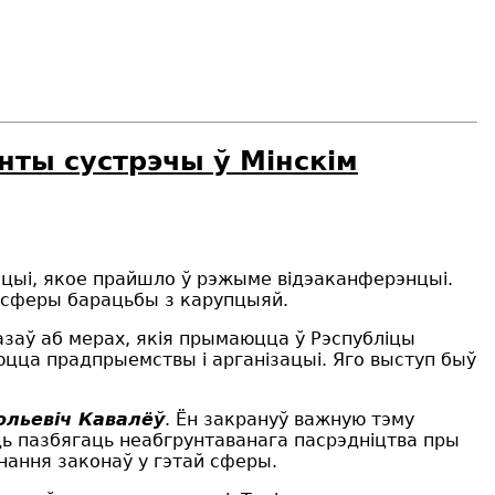
ты сустрэчы ў Мінскім
пцыі, якое прайшло ў рэжыме відэаканферэнцыі.
 у сферы барацьбы з карупцыяй.
казаў аб мерах, якія прымаюцца ў Рэспубліцы
юцца прадпрыемствы і арганізацыі. Яго выступ быў
ольевіч Кавалёў
. Ён закрануў важную тэму
сць пазбягаць неабгрунтаванага пасрэдніцтва пры
нання законаў у гэтай сферы.