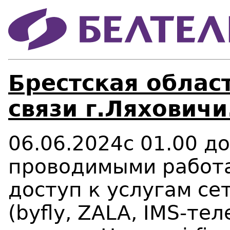
Брестская област
связи г.Ляховичи
06.06.2024
с 01.00 до
проводимыми работа
доступ к услугам се
(byfly,
ZALA
, IMS-те