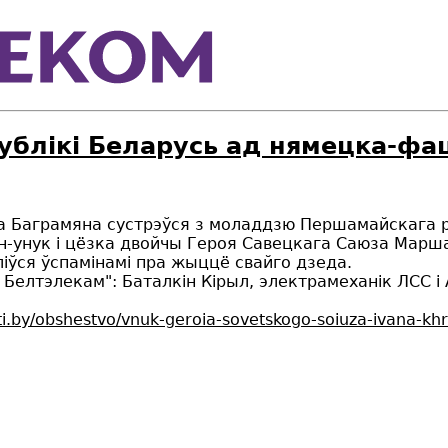
ублікі Беларусь ад нямецка-фа
а Баграмяна сустрэўся з моладдзю Першамайскага р
ян-унук і цёзка двойчы Героя Савецкага Саюза Марш
іўся ўспамінамі пра жыццё свайго дзеда.
" Белтэлекам": Баталкін Кірыл, электрамеханік ЛСС і
sti.by/obshestvo/vnuk-geroia-sovetskogo-soiuza-ivana-khr