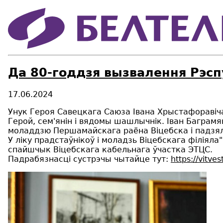
Да 80-годдзя вызвалення Рэсп
17.06.2024
Унук Героя Савецкага Саюза Івана Хрыстафоравіч
Герой, сем'янін і вядомы шашлычнік. Іван Баграм
моладдзю Першамайскага раёна Віцебска і падзял
У ліку прадстаўнікоў і моладзь Віцебскага філіяла
спайшчык Віцебскага кабельнага ўчастка ЭТЦС.
Падрабязнасці сустрэчы чытайце тут:
https://vitve