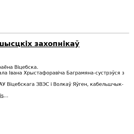
шысцкіх захопнікаў
аёна Віцебска.
ала Івана Хрыстафоравіча Баграмяна-сустрэўся з
 АУ Віцебскага ЗВЭС і Волкаў Яўген, кабельшчык-
is
…