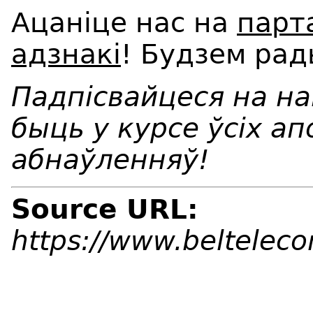
Ацаніце нас на
парт
адзнакі
! Будзем рад
Падпісвайцеся на н
быць у курсе ўсіх ап
абнаўленняў!
Source URL:
https://www.beltelec