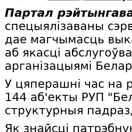
Партал рэйтынгава
спецыялізаваны сэрв
дае магчымасць вык
аб якасці абслугоўв
арганізацыямі Белар
У цяперашні час на 
144 аб'екты РУП "Бел
структурныя падразд
Як знайсці патрэбну