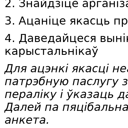
2. Знайдзіце аргані
3. Ацаніце якасць п
4. Даведайцеся вынік
карыстальнікаў
Для ацэнкі якасці н
патрэбную паслугу 
пераліку і ўказаць 
Далей па пяцібальн
анкета.