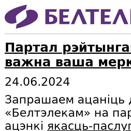
Партал рэйтынгав
важна ваша мер
24.06.2024
Запрашаем ацаніць 
«Белтэлекам» на па
ацэнкі
якасць-паслу