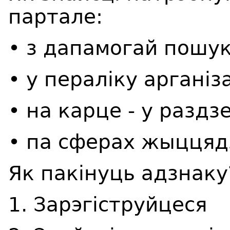
партале:
• з дапамогай пошук
• у пераліку арганіз
• на карце - у раздз
• па сферах жыццядз
Як пакінуць адзнаку
1. Зарэгіструйцеся