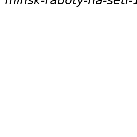
minsk-raboty-na-seti