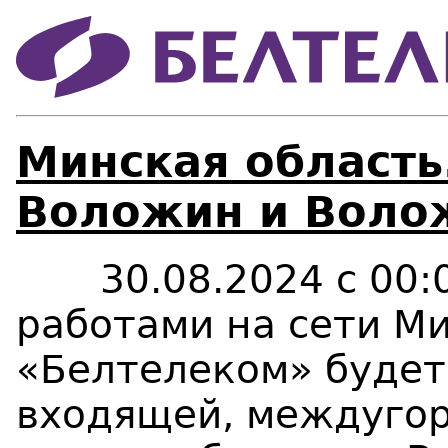
Минская область.
Воложин и Волож
30
.
08
.20
24
с 0
0
:
работами на сети М
«Белтелеком» будет
входящей, междуго