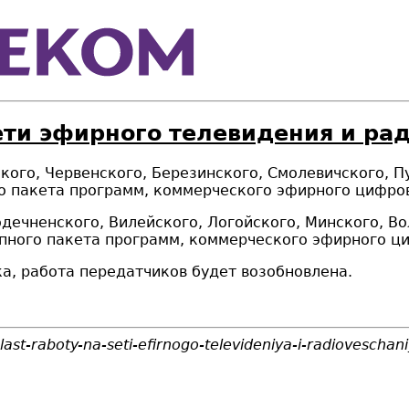
ети эфирного телевидения и ра
кого, Червенского, Березинского, Смолевичского, П
о пакета программ, коммерческого эфирного цифров
дечненского, Вилейского, Логойского, Минского, В
ного пакета программ, коммерческого эфирного ци
а, работа передатчиков будет возобновлена.
ast-raboty-na-seti-efirnogo-televideniya-i-radioveschan