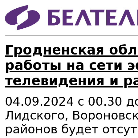
Гродненская обл
работы на сети 
телевидения и р
0
4
.0
9
.2024 с
0
0
.
3
0
д
Лидского, Вороновс
районов будет
отсут