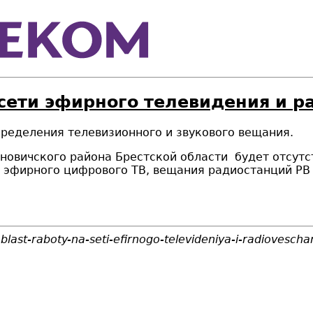
 сети эфирного телевидения и 
пределения телевизионного и звукового вещания.
ановичского района Брестской области будет
отсутс
 эфирного цифрового ТВ, вещания радиостанций РВ 
last-raboty-na-seti-efirnogo-televideniya-i-radiovescha