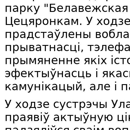
парку "Белавежская
Цецяронкам. У ходзе
прадстаўлены воблач
прыватнасці, тэлефан
прымяненне якіх іс
эфектыўнасць і якас
камунікацый, але і 
У ходзе сустрэчы Ула
праявіў актыўную ці