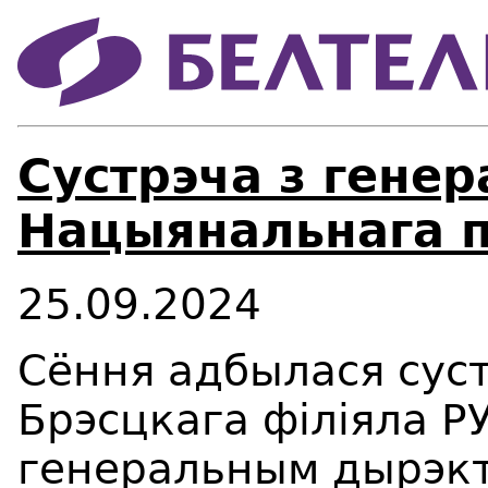
Сустрэча з гене
Нацыянальнага 
25.09.2024
Сёння адбылася сус
Брэсцкага філіяла Р
генеральным дырэк