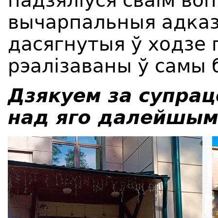
падзяліўся сваім во
вычарпальныя адказ
дасягнутыя ў ходзе 
рэалізаваны ў самы 
Дзякуем за супрац
над яго далейшым