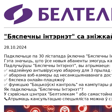
"Бяспечны інтэрнэт" са зніжк
28.10.2024
Падключыце па 30 лістапада ўключна "Бяспечны І
Гэта значыць, што ўсе новыя абаненты змогуць ка
Падлучыўшы "Бяспечны Інтэрнэт", вы атрымаеце:
✅ надзейную антывірусную абарону для 3 прылад 
✅ абарона вэб-камеры ад несанкцыянаванага дос
✅ бяспека онлайн-плацяжоў
✅ функцыю "Бацькоўскі кантроль" на кампутары-д
Як падключыць "Бяспечны Інтэрнэт"?
У сэрвісных цэнтрах "Белтэлекам " або самастойн
📞Атрымаць кансультацыю спецыяліста можна ў сэ