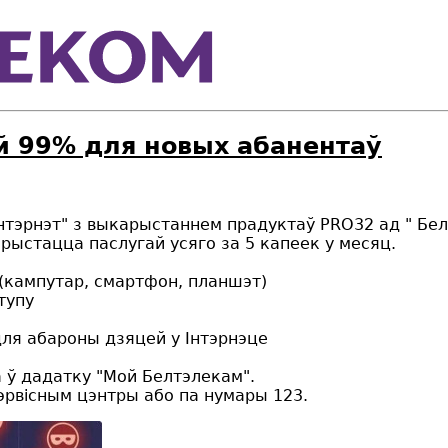
ай 99% для новых абанентаў
нтэрнэт" з выкарыстаннем прадуктаў PRO32 ад " Бел
рыстацца паслугай усяго за 5 капеек у месяц.
(кампутар, смартфон, планшэт)
тупу
ля абароны дзяцей у Інтэрнэце
а ў дадатку "Мой Белтэлекам".
рвісным цэнтры або па нумары 123.