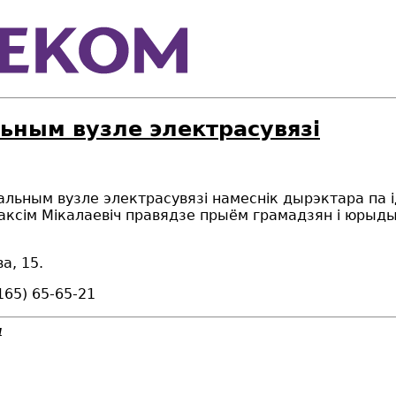
ьным вузле электрасувязі
анальным вузле электрасувязі намеснік дырэктара
па 
аксім Мікалаевіч
правядзе прыём грамадзян і юрыд
а, 15.
65) 65-65-21
4