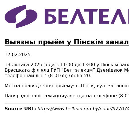
Выязны прыём у Пінскім занал
17.02.2025
19 лютага 2025 года з 11:00 да 13:00 у Пінскім з
Брэсцкага філіяла РУП “Белтэлекам” Дземідзюк М
тэлефоннай лініі" (8-0165) 65-65-20.
Месца правядзення прыёму: г. Пінск, вул. Заслонав
Папярэдні запіс ажыццяўляецца па тэлефоне (8-01
Source URL:
https://www.beltelecom.by/node/97707