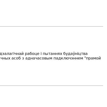
ідэалагічнай рабоце і пытаннях будаўніцтва
ычных асоб з адначасовым падключэннем "прамой