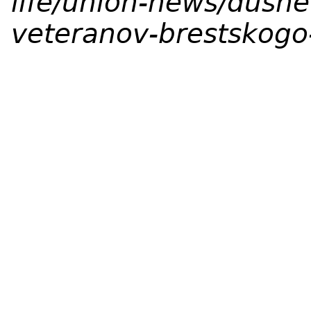
life/union-news/dush
veteranov-brestskogo-f