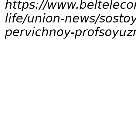
https://www.belteleco
life/union-news/sosto
pervichnoy-profsoyuz