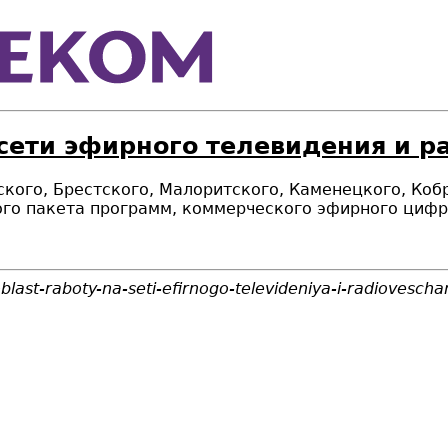
 сети эфирного телевидения и 
нского, Брестского, Малоритского, Каменецкого, Ко
го пакета программ,
коммерческого эфирного цифр
last-raboty-na-seti-efirnogo-televideniya-i-radiovescha