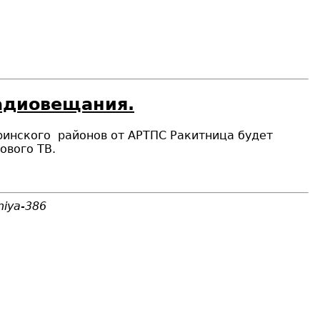
радиовещания.
бринского районов от АРТПС Ракитница будет
ового ТВ.
niya-386