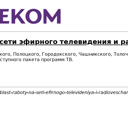
 сети эфирного телевидения и 
нского, Полоцкого, Городокского, Чашникского, Тол
ступного пакета программ ТВ
.
last-raboty-na-seti-efirnogo-televideniya-i-radiovescha