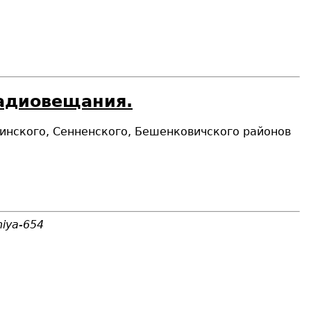
радиовещания.
очинского, Сенненского, Бешенковичского районов
niya-654