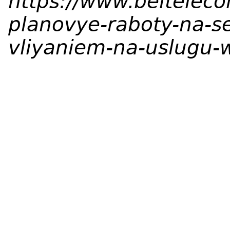
https://www.beltelec
planovye-raboty-na-se
vliyaniem-na-uslugu-w