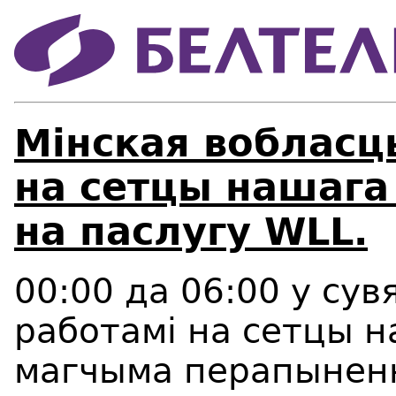
Мінская вобласц
на сетцы нашага
на паслугу WLL.
00:00 да 06:00 у сув
работамі на сетцы 
магчыма перапыненн