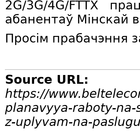
2
G
/3G/4G/
FTTX
прац
абанентаў Мінскай в
Просім прабачэння з
Source URL:
https://www.beltelec
planavyya-raboty-na-
z-uplyvam-na-paslugu