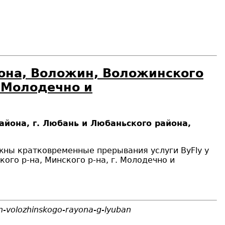
йона, Воложин, Воложинского
. Молодечно и
айона, г. Любань и Любаньского района,
можны кратковременные прерывания услуги
ByFly
у
ого р-на, Минского р-на, г. Молодечно и
in-volozhinskogo-rayona-g-lyuban