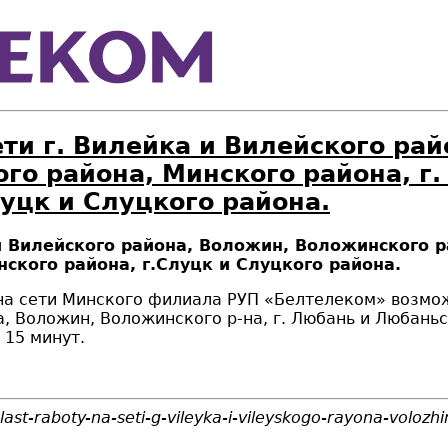
ети г. Вилейка и Вилейского ра
ого района, Минского района, г
уцк и Слуцкого района.
 и Вилейского района, Воложин, Воложинского р
ского района, г.Слуцк и Слуцкого района.
и на сети Минского филиала РУП «Белтелеком» воз
, Воложин, Воложинского р-на, г. Любань и Любаньск
 15 минут.
ast-raboty-na-seti-g-vileyka-i-vileyskogo-rayona-volozh