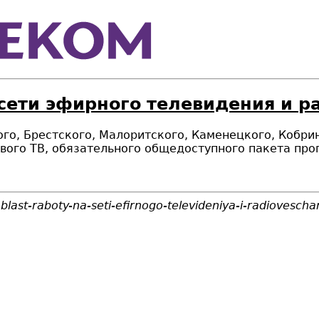
 сети эфирного телевидения и 
кого, Брестского, Малоритского, Каменецкого, Кобри
ого ТВ, обязательного общедоступного пакета про
last-raboty-na-seti-efirnogo-televideniya-i-radiovescha