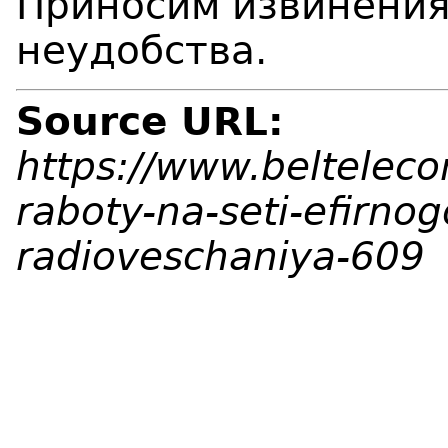
Приносим извинения
неудобства.
Source URL:
https://www.beltelec
raboty-na-seti-efirnog
radioveschaniya-609