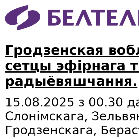
Гродзенская воб
сетцы эфірнага т
радыёвяшчання.
15
.
08
.202
5
з
00
.
3
0
д
Слонімскага, Зельвя
Гродзенскага, Бера