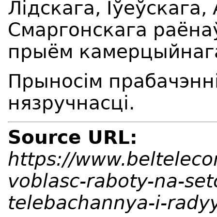
Лідскага, Іўеўскага
Смаргонскага
раёна
прыём камерцыйнага 
П
рыносім прабачэнні
нязручнасці
.
Source URL:
https://www.beltelec
voblasc-raboty-na-set
telebachannya-i-rad