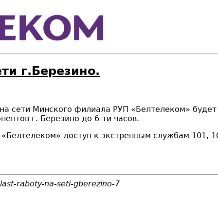
ти г.Березино.
 на сети Минского филиала РУП «Белтелеком» буд
e
т
онентов г. Березино до 6-ти часов.
елтелеком» доступ к экстренным службам 101, 10
ast-raboty-na-seti-gberezino-7