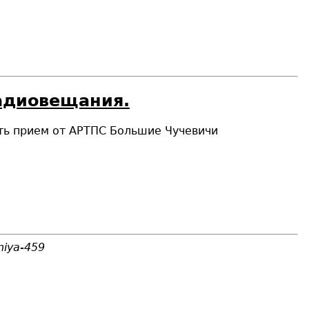
радиовещания.
ть прием
от АРТПС Большие Чучевичи
niya-459