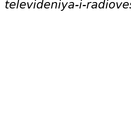
televideniya-i-radiov