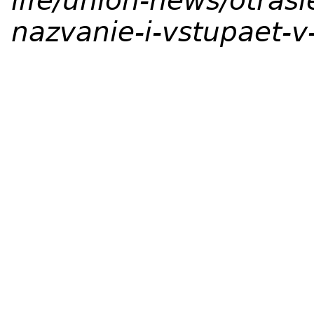
life/union-news/otras
nazvanie-i-vstupaet-