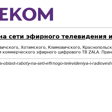
на сети эфирного телевидения 
овичского, Хотимского, Климовичского, Краснопольс
и коммерческого эфирного цифрового ТВ ZALA. Прин
-oblast-raboty-na-seti-efirnogo-televideniya-i-radioves