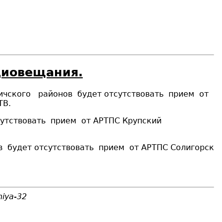
диовещания.
евичского районов
будет отсутствовать
прием
от
ТВ
.
сутствовать
прием
от АРТПС Крупский
ов
будет отсутствовать
прием
от АРТПС Солигорск
niya-32