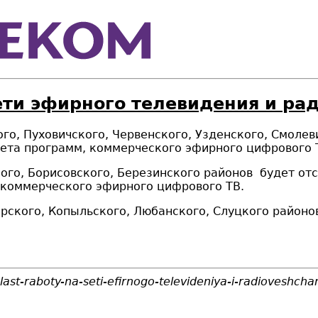
ети эфирного телевидения и ра
го, Пуховичского, Червенского, Узденского, Смол
ета программ, коммерческого эфирного цифрового 
ого, Борисовского, Березинского районов
будет от
 коммерческого эфирного цифрового ТВ
.
рского, Копыльского, Любанского, Слуцкого район
ast-raboty-na-seti-efirnogo-televideniya-i-radioveshcha