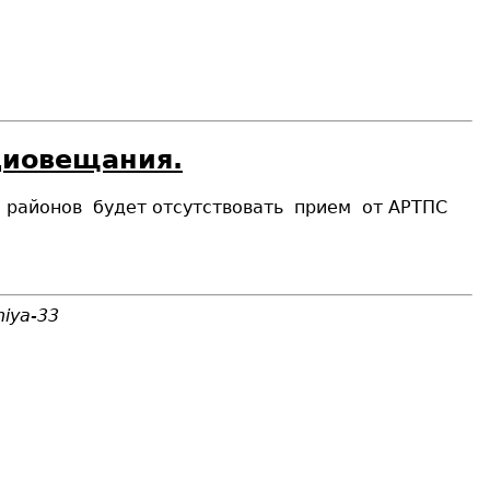
диовещания.
о районов
будет отсутствовать
прием
от АРТПС
niya-33