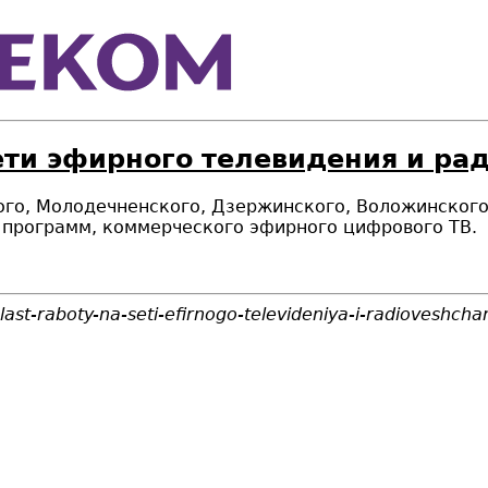
ети эфирного телевидения и ра
ого, Молодечненского, Дзержинского, Воложинског
 программ, коммерческого эфирного цифрового ТВ
.
ast-raboty-na-seti-efirnogo-televideniya-i-radioveshcha